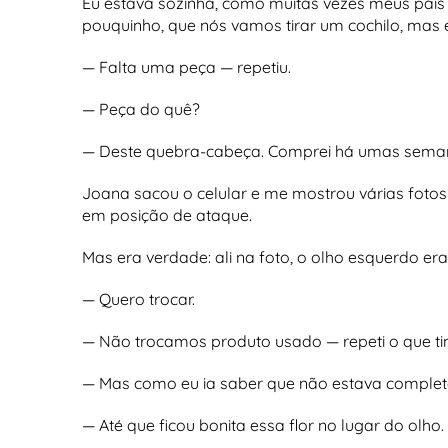
Eu estava sozinha, como muitas vezes meus pais 
pouquinho, que nós vamos tirar um cochilo, mas e
— Falta uma peça — repetiu.
— Peça do quê?
— Deste quebra-cabeça. Comprei há umas semanas
Joana sacou o celular e me mostrou várias foto
em posição de ataque.
Mas era verdade: ali na foto, o olho esquerdo er
— Quero trocar.
— Não trocamos produto usado — repeti o que tin
— Mas como eu ia saber que não estava complet
— Até que ficou bonita essa flor no lugar do olh