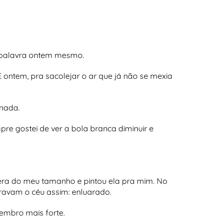
a palavra ontem mesmo.
E ontem, pra sacolejar o ar que já não se mexia
 nada.
re gostei de ver a bola branca diminuir e
 era do meu tamanho e pintou ela pra mim. No
ravam o céu assim: enluarado.
lembro mais forte.